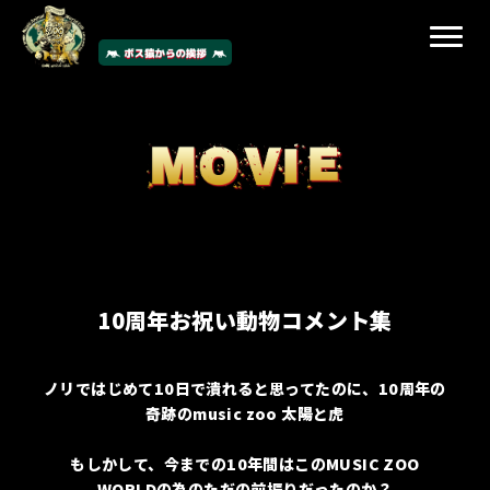
NEWS
GUIDELINE
TICKET
ARTIST
TIMETABLE
10周年お祝い動物コメント集
MAP
GOODS
ノリではじめて10日で潰れると思ってたのに、10周年の
MOVIE
奇跡のmusic zoo 太陽と虎
ACCESS
もしかして、今までの10年間はこのMUSIC ZOO
WORLDの為のただの前振りだったのか？